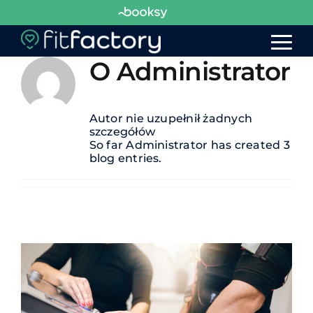
Przejdź
do
zawartości
O
Administrator
O nas
Oferta
Autor nie uzupełnił żadnych
Grafik
szczegółów
So far Administrator has created 3
Cennik
blog entries.
Kursy
Wyjazdy
Blog
Kontakt