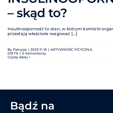
– skąd to?
Insulinooporność to stan, w którym komórki org
przestają właściwie reagować [...]
By
Patrycja
|
2023-11-15
|
AKTYWNOŚĆ FIZYCZNA
,
DIETA
|
0 komentarzy
Czytaj dalej
Bądź na