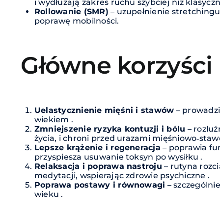
i wydłużają zakres ruchu szybciej niż klasycz
Rollowanie (SMR)
– uzupełnienie stretching
poprawę mobilności.
Główne korzyści
Uelastycznienie mięśni i stawów
– prowadzi 
wiekiem .
Zmniejszenie ryzyka kontuzji i bólu
– rozluź
życia, i chroni przed urazami mięśniowo‑sta
Lepsze krążenie i regeneracja
– poprawia fu
przyspiesza usuwanie toksyn po wysiłku .
Relaksacja i poprawa nastroju
– rutyna rozc
medytacji, wspierając zdrowie psychiczne .
Poprawa postawy i równowagi
– szczególnie
wieku .