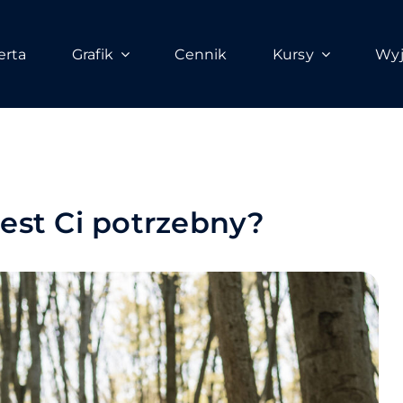
erta
Grafik
Cennik
Kursy
Wyj
est Ci potrzebny?