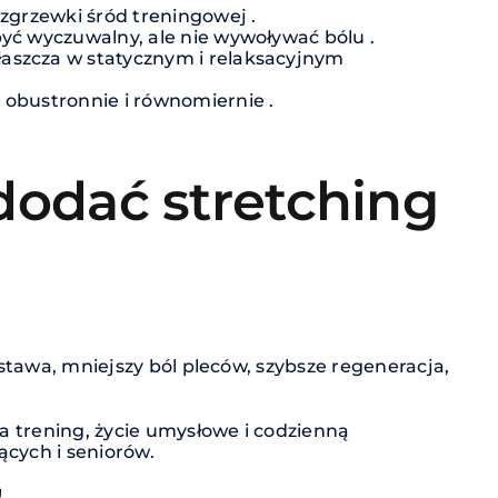
ozgrzewki śród treningowej .
być wyczuwalny, ale nie wywoływać bólu .
łaszcza w statycznym i relaksacyjnym
 obustronnie i równomiernie .
dodać stretching
ostawa, mniejszy ból pleców, szybsze regeneracja,
ia trening, życie umysłowe i codzienną
ących i seniorów.
!