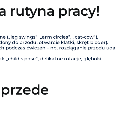
a rutyna pracy!
e („leg swings”, „arm circles”, „cat‑cow”),
ony do przodu, otwarcie klatki, skręt bioder).
ch podczas ćwiczeń – np. rozciąganie przodu uda,
ak „child’s pose”, delikatne rotacje, głęboki
 przede